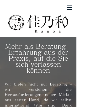
Mehr als Beratung –
Erfahrung aus der
Praxis, auf die Sie
sich verlassen
können
Wir bieten nicht nur Beratung –
wir verstehen die
Herausforderungen neuer Märkte
aus erster Hand, da wir selbst
international tätig sind. Dank