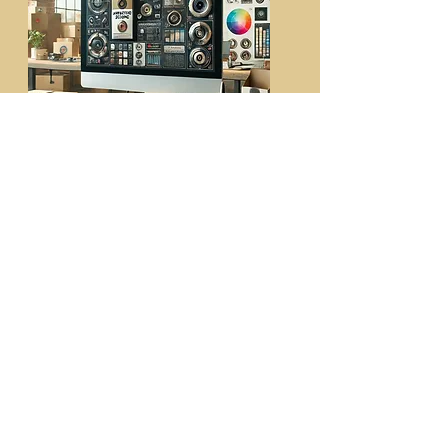
Anpassung des
visuellen Designs
Anpassung von
Verpackungsdesigns und
Werbematerialien an lokale
ästhetische Vorlieben, einschließlich
Farben, Schriftarten und
Bildmaterial.